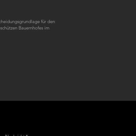
cheidungsgrundlage für den
eschützen Bauernhofes im