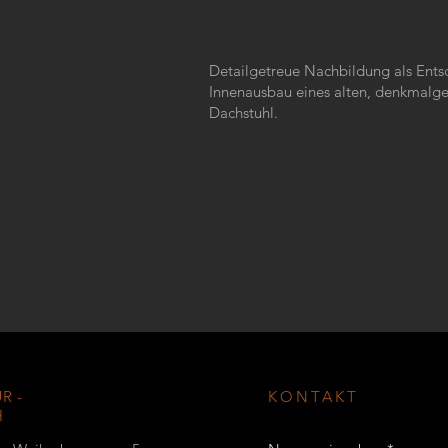
Detailgetreue Nachbildung als Ents
Innenausbau eines alten, denkmalg
Dachstuhl.
R -
KONTAKT
H