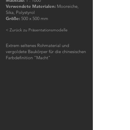
Maßstab:
1 : 1000
Verwendete Materialen:
Mooreiche,
Sika, Polystyrol
Größe:
500 x 500 mm
< Zurück zu Präsentationsmodelle
Extrem seltenes Rohmaterial und
vergoldete Baukörper für die chinesischen
Farbdefinition "Macht"