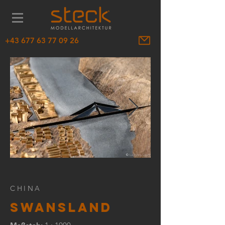
‭+43 677 63 77 09 26‬
CHINA
SWANSLAND