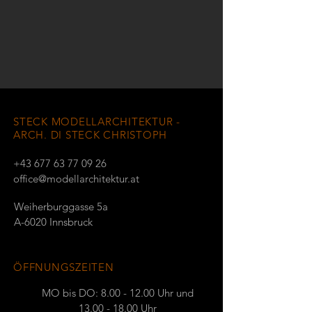
STECK MODELLARCHITEKTUR -
ARCH. DI STECK CHRISTOPH
‭+43 677 63 77 09 26
office@modellarchitektur.at
Weiherburggasse 5a
A-6020 Innsbruck
ÖFFNUNGSZEITEN
MO bis DO:
8.00 - 12.00
Uhr und
13.00 - 18.00
Uhr